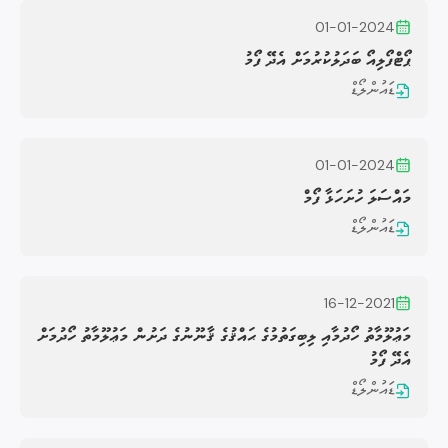
01-01-2024
ޕޯޓްފޯލިއޯ ބަދަލުކުރުމަށް އެދޭ ފޯމު
ޑައުންލޯޑް
01-01-2024
މައްސަލަ ހުށަހަޅާ ފޯމް
ޑައުންލޯޑް
16-12-2021
މަޢުލޫމާތު ހޯދުމާއި ލިބިގަތުމުގެ ޙައްޤުގެ ޤާނޫނުގެ ދަށުން މަޢުލޫމާތު ހޯދުމަށް
އެދޭ ފޯމު
ޑައުންލޯޑް