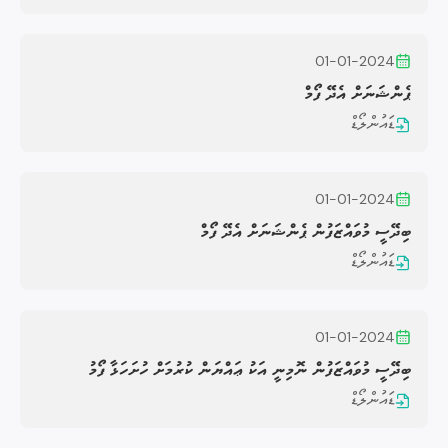
01-01-2024
ޕެންޝަނަށް އެދޭ ފޯމް
ޑައުންލޯޑް
01-01-2024
ބިދޭސީ މުވައްޒަފުން ޕެންޝަނަށް އެދޭ ފޯމް
ޑައުންލޯޑް
01-01-2024
ބިދޭސީ މުވައްޒަފުން ނޮމިނީ އަކު ޢައްޔަން ކުރުމަށް ހުށަހަޅާ ފޯމު
ޑައުންލޯޑް