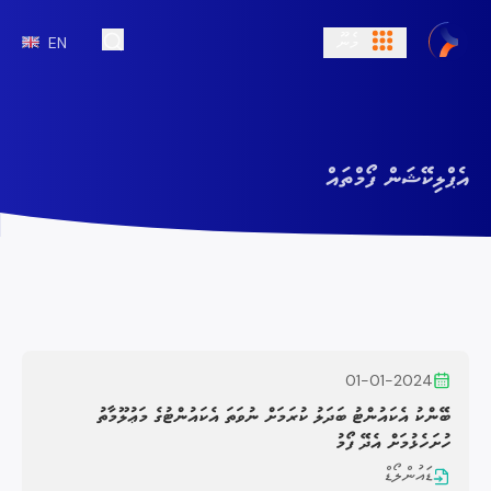
މެނޫ
EN
Open Search
އެޕްލިކޭޝަން ފޯމްތައް
01-01-2024
ބޭންކު އެކައުންޓު ބަދަލު ކުރަމަށް ނުވަތަ އެކައުންޓުގެ މަޢުލޫމާތު
ހުށަހެޅުމަށް އެދޭ ފޯމު
ޑައުންލޯޑް