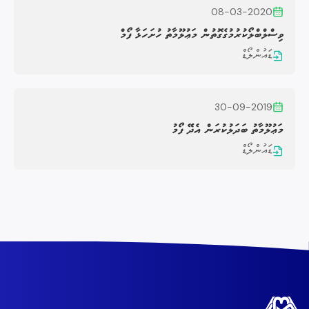
08-03-2020
ވިސްލްބްލޯކުރުމުގެގޮތުން މަޢުލޫމާތު ހުށަހަޅާ ފޯމް
ޑައުންލޯޑް
30-09-2019
މަޢުލޫމާތު ބަދަލުކުރަން އެދޭ ފޯމު
ޑައުންލޯޑް