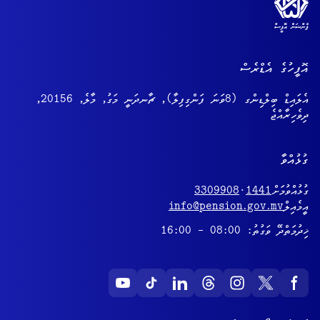
އޮފީހުގެ އެޑްރެސް
އެލައިޑް ބިލްޑިންގ (8ވަނަ ފަންގިފިލާ), ޗާނދަނީ މަގު, މާލެ, 20156,
ދިވެހިރާއްޖެ
ގުޅުއްވާ
ގުޅުއްވުމަށް
1441
·
3309908
އީމެއިލް
info@pension.gov.mv
ޚިދުމަތްދޭ ވަގުތު: 08:00 - 16:00