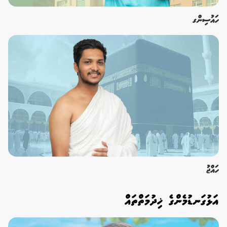
ހައުސިންގ
ހައްޖު
އަޅުގަނޑުމެންގެ ޚިދުމަތްތައް