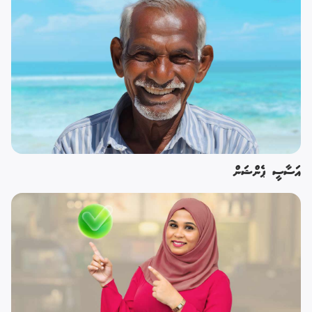
އަސާސީ ޕެންޝަން