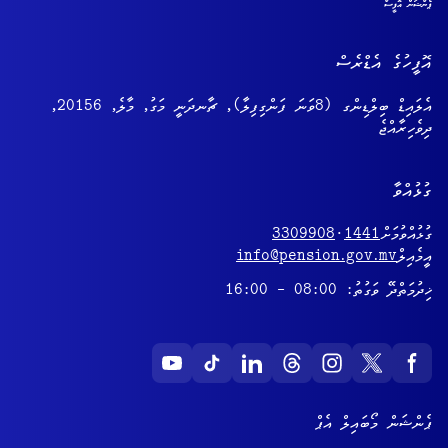
އޮފީހުގެ އެޑްރެސް
އެލައިޑް ބިލްޑިންގ (8ވަނަ ފަންގިފިލާ), ޗާނދަނީ މަގު, މާލެ, 20156,
ދިވެހިރާއްޖެ
ގުޅުއްވާ
ގުޅުއްވުމަށް
1441
·
3309908
އީމެއިލް
info@pension.gov.mv
ޚިދުމަތްދޭ ވަގުތު: 08:00 - 16:00
ޕެންޝަން މޯބައިލް އެޕް