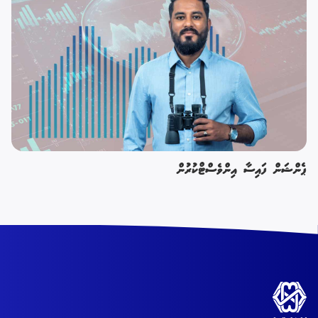
ޕެންޝަން ފައިސާ އިންވެސްޓްކުރުން