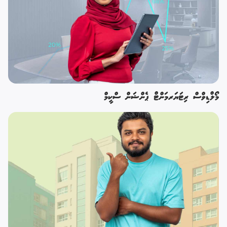
މޯލްޑިވްސް ރިޓަޔަރމަންޓް ޕެންޝަން ސްކީމް