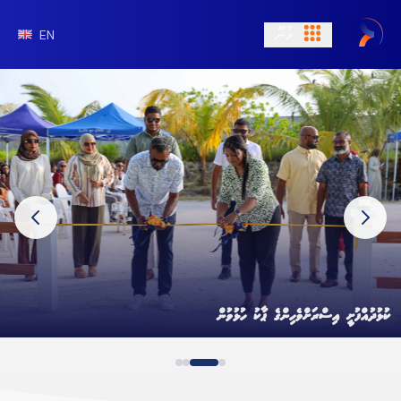
މެނޫ
EN
ކުޅުދުއްފުށީ އިސްރަށްވެހިންގެ ޕާކު ހުޅުވުން