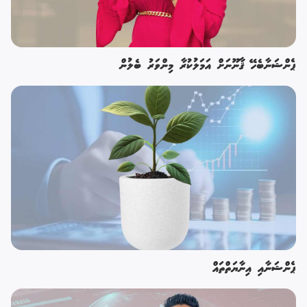
ޕެންޝަނާބެހޭ ޤާނޫނަށް އަމަލުކުރާ މިންވަރު ބެލުން
ޕެންޝަނާއި އިނާޔަތްތައް