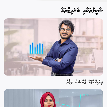
ސްކީމްތަކާއި ބެނެފިޓްތައް
ދިވެހިރާއްޖޭގެ ޕެންޝަން ނިޒާމު